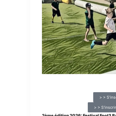
> > S'ins
> > S'inscri
2ème édition 2026: Festival Foot3 B